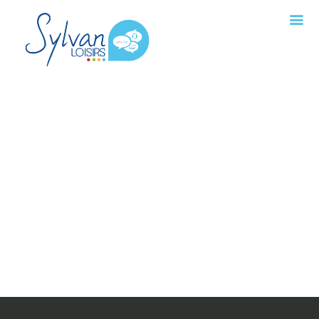
Erreur 404
La page demandée n'a pu être
trouvée
Vous ne trouvez pas ce que vous cherchez ?
Contactez-nous !