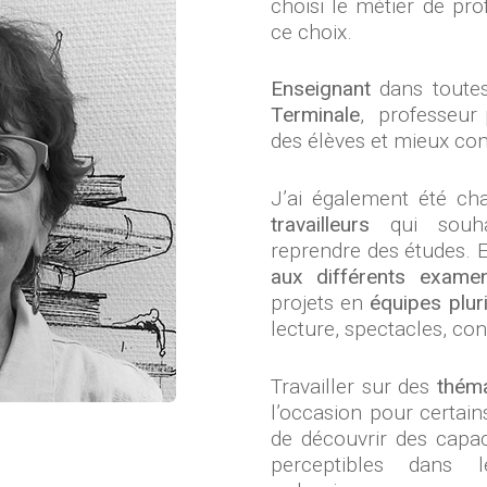
choisi le métier de prof
ce choix.
Enseignant
dans toutes
Terminale
, professeur p
des élèves et mieux comp
J’ai également été ch
travailleurs
qui souha
reprendre des études. 
aux différents exame
projets en
équipes pluri
lecture, spectacles, con
Travailler sur des
théma
l’occasion pour certain
de découvrir des capa
perceptibles dans l